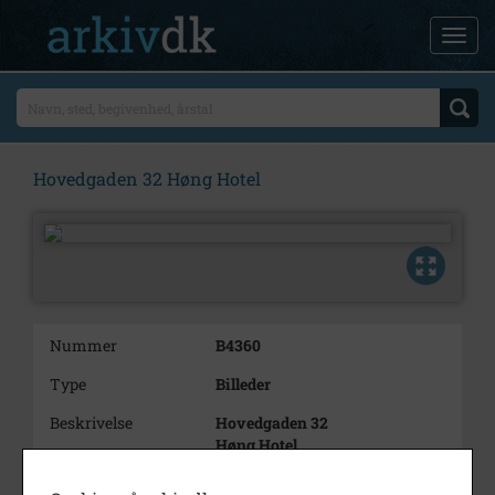
Hovedgaden 32 Høng Hotel
Nummer
B4360
Type
Billeder
Beskrivelse
Hovedgaden 32
Høng Hotel
Årstal
1000