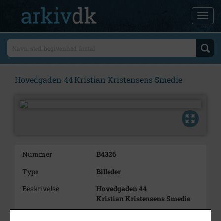
Hovedgaden 44 Kristian Kristensens Smedie
Nummer
B4326
Type
Billeder
Beskrivelse
Hovedgaden 44
Kristian Kristensens Smedie
Årstal
1895