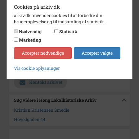
Cookies på arkiv.dk
Dateringsnote
1895
arkiv.dk anvender cookies til at forbedre din
Fotograf
Jens Hansen
brugeroplevelse og til indsamling af statistik.
Se på kort
Nødvendig
Statistik
Marketing
Type
Sogn (1000-2050)
Enhed
Finderup Sogn (Kalundborg
Accepter nødvendige
Accepter valgte
Kommune) (1000-2050)
Vis cookie oplysninger
Arkiv
Høng Lokalhistoriske Arkiv
Kontakt arkivet
Søg videre i Høng Lokalhistoriske Arkiv
Kristian Kristensen Smedie
Hovedgaden 44