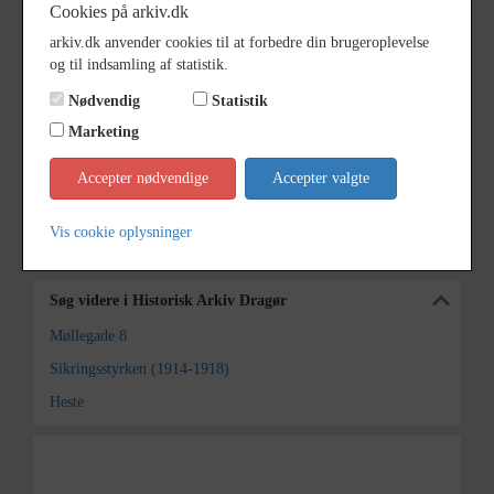
Cookies på arkiv.dk
Årstal
1917
arkiv.dk anvender cookies til at forbedre din brugeroplevelse
og til indsamling af statistik.
Fotograf
Ukendt
Nødvendig
Statistik
Størrelse
9 x 14 cm
Marketing
Se på kort
Accepter nødvendige
Accepter valgte
Arkiv
Historisk Arkiv Dragør
Vis cookie oplysninger
Kontakt arkivet
Søg videre i Historisk Arkiv Dragør
Møllegade 8
Sikringsstyrken (1914-1918)
Heste