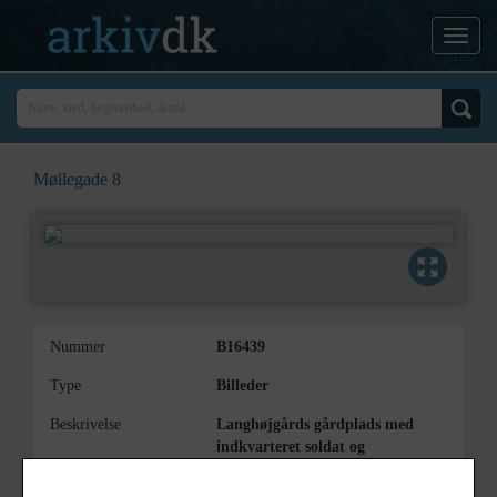
Møllegade 8
Nummer
B16439
Type
Billeder
Beskrivelse
Langhøjgårds gårdplads med
indkvarteret soldat og
uidentificeret ung pige med hest og
føl på gårdspladsen.