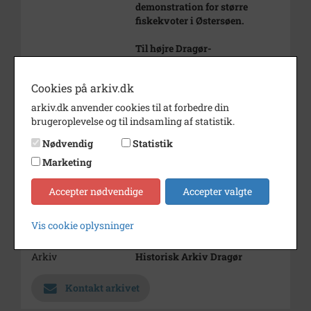
demonstration for større
fiskekvoter i Østersøen.
Til højre Dragør-
Limhamnfærgen.
Årstal
1978
Cookies på arkiv.dk
arkiv.dk anvender cookies til at forbedre din
Dateringsnote
maj 1978
brugeroplevelse og til indsamling af statistik.
Fotograf
Ukendt
Nødvendig
Statistik
Størrelse
9 x 13 cm
Marketing
Se på kort
Accepter nødvendige
Accepter valgte
Type
Kommune (1970-2050)
Vis cookie oplysninger
Enhed
Dragør Kommune (2007-2050)
Arkiv
Historisk Arkiv Dragør
Kontakt arkivet