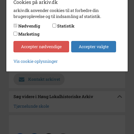
Cookies på arkiv.dk
Dateringsnote
1957-58
arkiv.dk anvender cookies til at forbedre din
brugeroplevelse og til indsamling af statistik.
Fotograf
Ukendt
Nødvendig
Statistik
Se på kort
Marketing
Type
Sogn (1000-2050)
Accepter nødvendige
Accepter valgte
Enhed
Finderup Sogn (Kalundborg
Kommune) (1000-2050)
Vis cookie oplysninger
Arkiv
Høng Lokalhistoriske Arkiv
Kontakt arkivet
Søg videre i Høng Lokalhistoriske Arkiv
Tjørnelunde skole