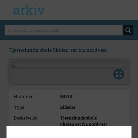
Tjørnelunde skole Skolen set fra nordvest
Nummer
B4310
Type
Billeder
Beskrivelse
Tjørnelunde skole
Skolen set fra nordvest
Periode
1957 - 1958