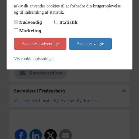
arkiv.dk anvender cookies til at forbedre din brugeroplevelse
1980
Årstal
og til indsamling af statistik.
1980
Dateringsnote
Nødvendig
Statistik
Marketing
Jens Thøger Christensen,
Fotograf
Solkrogen 3, 2990 Nivå
Accepter nødvendige
Accepter valgte
9 x 13
Størrelse
Fredensborg
Vis cookie oplysninger
Arkiv
Kontakt arkivet
Søg videre i Fredensborg
Vejenbrødvej 4. matr. 3Q, Avderød By, Karlebo.