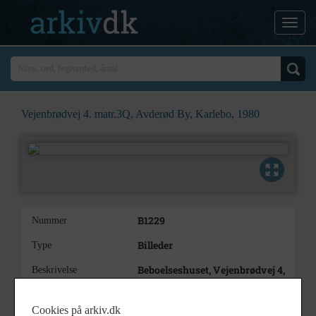
Vejenbrødvej 4. matr.3Q, Avderød By, Karlebo, 1980
B1229
Nummer
Billeder
Type
Beboelseshuset, Vejenbrødvej 4,
Beskrivelse
set fra Vejenbrødvej (vest).
1980. Huset har eternittag med
Cookies på arkiv.dk
indkørsel til højre.