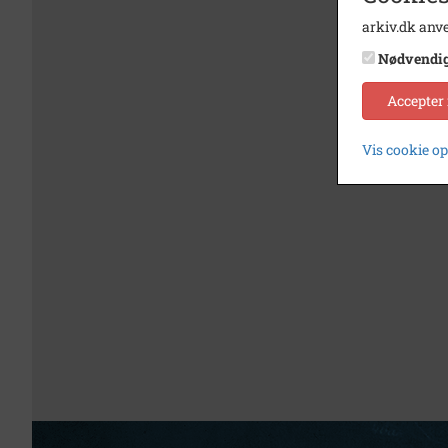
arkiv.dk anve
Nødvendi
Accepter
Vis cookie o