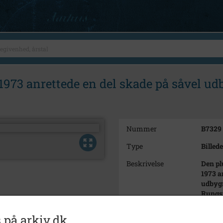
1973 anrettede en del skade på såvel ud
Nummer
B7329
Type
Billede
Beskrivelse
Den pl
1973 a
udbygn
Rungs
Årstal
1973
 på arkiv.dk