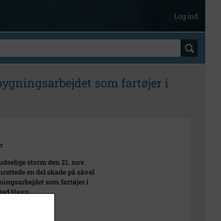
Log ind
bygningsarbejdet som fartøjer i
r
udselige storm den 21. nov.
nrettede en del skade på såvel
ingsarbejdet som fartøjer i
ted Havn.