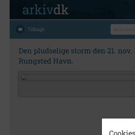
Tilbage
Den pludselige storm den 21. nov. 
Rungsted Havn.
Cookies