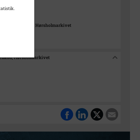
1973
atistik.
en, Helge
m Nordsjælland, Hørsholmarkivet
ælland, Hørsholmarkivet