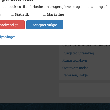
Dateringsnote
21/11-
nder cookies til at forbedre din brugeroplevelse og til indsamling af st
Fotograf
Peders
g
Statistik
Marketing
Arkiv
Museu
 nødvendige
Accepter valgte
Kontakt arkivet
plysninger
Søg videre i Museum Nordsj
Rungsted Strandvej
Rungsted Havn
Oversvømmelse
Pedersen, Helge