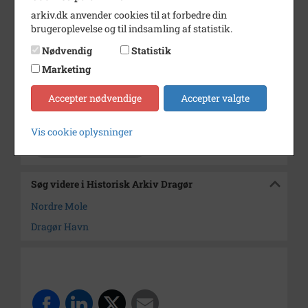
arkiv.dk anvender cookies til at forbedre din
Periode
1900 - 1907
brugeroplevelse og til indsamling af statistik.
Fotograf
Ukendt
Nødvendig
Statistik
Størrelse
9 x 14 cm
Marketing
Se på kort
Accepter nødvendige
Accepter valgte
Arkiv
Historisk Arkiv Dragør
Vis cookie oplysninger
Kontakt arkivet
Søg videre i Historisk Arkiv Dragør
Nordre Mole
Dragør Havn