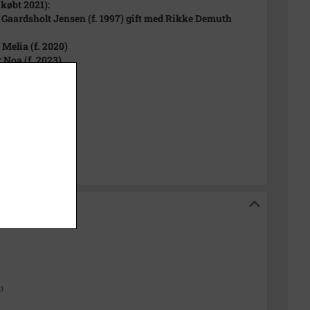
(købt 2021):
Gaardsholt Jensen (f. 1997) gift med Rikke Demuth
 Melia (f. 2020)
: Noa (f. 2023)
 9999
p Sognearkiv
iv
p