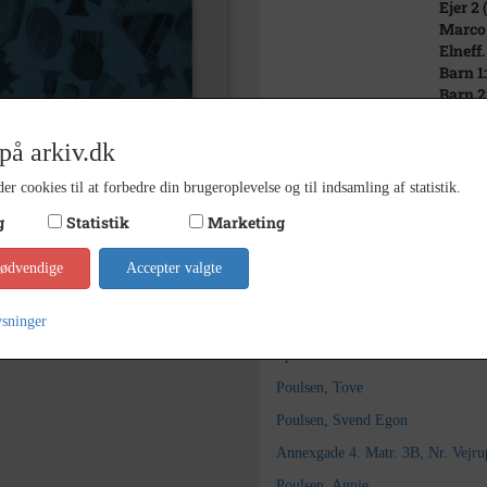
Ejer 2 
Marco 
Elneff.
Barn 1:
Barn 2
1965 -
Periode
på arkiv.dk
Se på kort
er cookies til at forbedre din brugeroplevelse og til indsamling af statistik.
Vejru
Arkiv
g
Statistik
Marketing
Kontakt arkivet
nødvendige
Accepter valgte
Søg videre i Vejrup Sogneark
ysninger
Sparekassedirektører
Poulsen, Tove
Poulsen, Svend Egon
Annexgade 4. Matr. 3B, Nr. Vejru
Poulsen, Annie