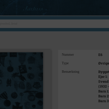
E6
Nummer
Øvrige
Type
Bygget
Bemærkning
Ejer 1:
Svend 
(1932 
Barn 1
Barn 2
Barn 3