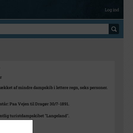
Log ind
2
r
ækket af mindre dampskib i lettere regn, seks personer.
står: Paa Vejen til Dragør 30/7-1891.
tlig turistdampskibet "Langeland".