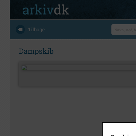
Tilbage
Dampskib