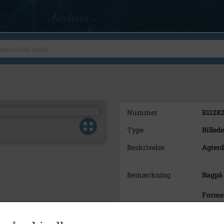
Nummer
B1128
Type
Billede
Beskrivelse
Agterd
Bemærkning
Bagpå 
Formen
Årstal
1891