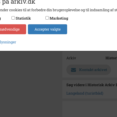
 på arkiv.dk
Dateringsnote
30 juli
nder cookies til at forbedre din brugeroplevelse og til indsamling af st
Fotograf
Ukend
g
Statistik
Marketing
Størrelse
8 x 15
 nødvendige
Accepter valgte
Se på kort
Type
Sogn (
plysninger
Enhed
Dragør
Arkiv
Histor
Kontakt arkivet
Søg videre i Historisk Arkiv
Langeland (turistbåd)