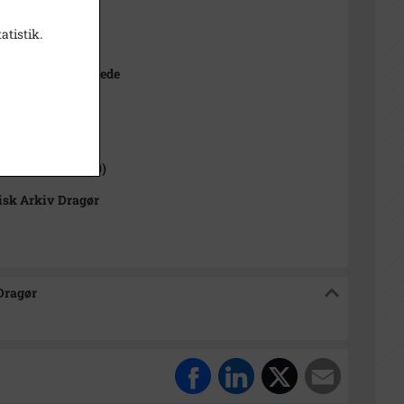
 1891
atistik.
t
 cm stereoskopbillede
1000-2050)
 Sogn (1954-2050)
isk Arkiv Dragør
 Dragør