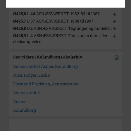
Ø425,5 1-98
ASNÆSVÆRKET. 1973 til 1981-82. Blok V.
Ø425,6 1-44
ASNÆSVÆRKET. 1982-83 til 1987.
Ø425,7 1-37
ASNÆSVÆRKET. 1988 til 1997.
Ø425,8 1-2
ASNÆSVÆRKET. Tegninger og modeller.
Ø425,9 1-4
ASNÆSVÆRKET. Fotos uden dato eller
stedsangivelse.
Søg videre i Kalundborg Lokalarkiv
Asnæsværket Asnæs Kalundborg
Niels Holger Hacke
Formand Frydensø, Asnæsværket
Asnæsværket
Asnæs
Kalundborg