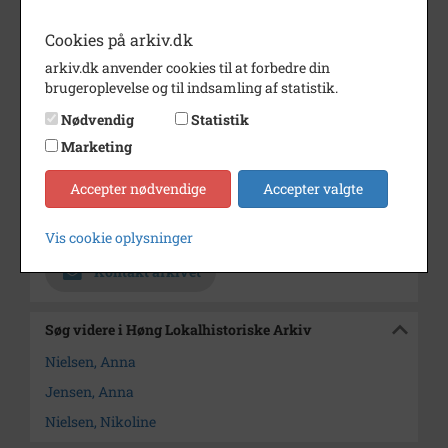
Årstal
1000
Cookies på arkiv.dk
Fotograf
Jens Hansen
arkiv.dk anvender cookies til at forbedre din
brugeroplevelse og til indsamling af statistik.
Se på kort
Nødvendig
Statistik
Type
Sogn (1000-2050)
Marketing
Enhed
Finderup Sogn (Kalundborg
Accepter nødvendige
Accepter valgte
Kommune) (1000-2050)
Arkiv
Høng Lokalhistoriske Arkiv
Vis cookie oplysninger
Kontakt arkivet
Søg videre i Høng Lokalhistoriske Arkiv
Nielsen, Anna
Jensen, Anna
Nielsen, Nikoline