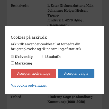
Beskrivelse
1. Ester Nielsen, datter af Gdr.
Johannes Holger Nielsen,
Tjørne-
lundevej 1, 4270 Høng .
(Gangergård)
2. Gårejer Hans Nielsen,
Parkegård
Cookies på arkiv.dk
Tindingevej 4
arkiv.dk anvender cookies til at forbedre din
3. Charlotte Christiansen, datter
brugeroplevelse og til indsamling af statistik.
af Gdr. Jens Christiansen,
Tjørnelundevej 6.
Nødvendig
Statistik
Årstal
1000
Marketing
Fotograf
Ukendt
Accepter nødvendige
Accepter valgte
Se på kort
Vis cookie oplysninger
Type
Sogn (1000-2050)
Enhed
Finderup Sogn (Kalundborg
Kommune) (1000-2050)