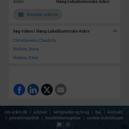
Arkiv
Høng Lokalhistoriske Arkiv
Kontakt arkivet
Søg videre i Høng Lokalhistoriske Arkiv
Christiansen, Charlotte
Nielsen, Hans
Nielsen, Ester
om arkiv.dk
|
arkiver
|
rettigheder og brug
|
faq
|
kontakt
|
privatlivspolitik
|
handelsbetingelser
|
cookie-indstillinger