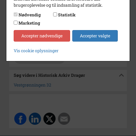
Dateringsnote
Dateringen usikker.
brugeroplevelse og til indsamling af statistik.
Fotograf
Ukendt
Nødvendig
Statistik
Størrelse
12 x 18 cm
Marketing
Se på kort
Accepter nødvendige
Accepter valgte
Arkiv
Historisk Arkiv Dragør
Vis cookie oplysninger
Kontakt arkivet
Søg videre i Historisk Arkiv Dragør
Vestgrønningen 32