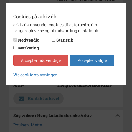
Helsinge. Var g.m. Grd. Niels
Peder
Cookies på arkiv.dk
Rasmussen.
arkiv.dk anvender cookies til at forbedre din
Årstal
1000
brugeroplevelse og til indsamling af statistik.
Fotograf
affoto. Gørlev foto
Nødvendig
Statistik
Marketing
Se på kort
Type
Sogn (1000-2050)
Accepter nødvendige
Accepter valgte
Enhed
Finderup Sogn (Kalundborg
Vis cookie oplysninger
Kommune) (1000-2050)
Arkiv
Høng Lokalhistoriske Arkiv
Kontakt arkivet
Søg videre i Høng Lokalhistoriske Arkiv
Poulsen, Mette