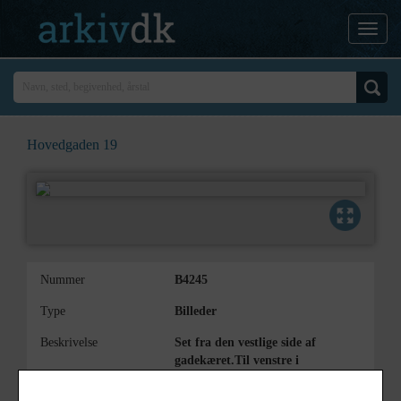
Hovedgaden 19
Nummer
B4245
Type
Billeder
Beskrivelse
Set fra den vestlige side af
gadekæret.Til venstre i
baggrunden Hovedgaden 17 (del af
Kærgård).