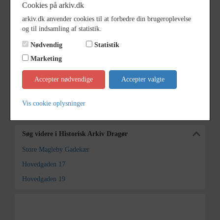
Cookies på arkiv.dk
Periode
1960 - 1965
arkiv.dk anvender cookies til at forbedre din brugeroplevelse
og til indsamling af statistik.
Fotograf
Ukendt
Nødvendig
Statistik
Størrelse
12 x 17 cm
Marketing
Se på kort
Accepter nødvendige
Accepter valgte
Arkiv
Historisk Arkiv Dragør
Vis cookie oplysninger
Kontakt arkivet
Søg videre i Historisk Arkiv Dragør
Store Magleby Gadekær
Hovedgaden 17
Hovedgaden 19