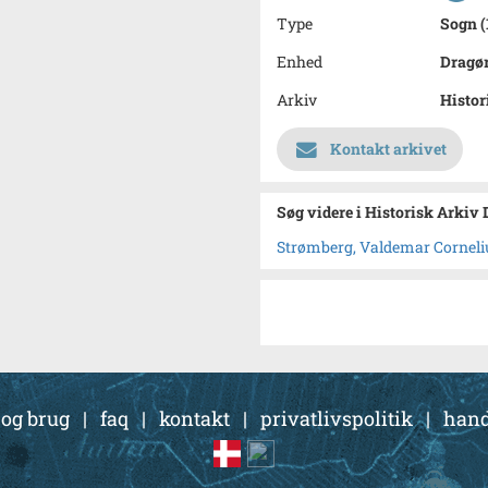
Type
Sogn (
Enhed
Dragør
Arkiv
Histor
Kontakt arkivet
Søg videre i Historisk Arkiv
Strømberg, Valdemar Corneliu
 og brug
|
faq
|
kontakt
|
privatlivspolitik
|
hand