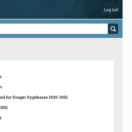
Log ind
r
t
d for Dragør Sygekasse 1920-1952
 1952
t