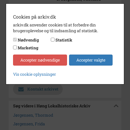
Årstal
1901
Cookies på arkiv.dk
Dateringsnote
1901
arkiv.dk anvender cookies til at forbedre din
Fotograf
Jens Hansen
brugeroplevelse og til indsamling af statistik.
Se på kort
Nødvendig
Statistik
Marketing
Type
Sogn (1000-2050)
Accepter nødvendige
Accepter valgte
Enhed
Finderup Sogn (Kalundborg
Kommune) (1000-2050)
Vis cookie oplysninger
Arkiv
Høng Lokalhistoriske Arkiv
Kontakt arkivet
Søg videre i Høng Lokalhistoriske Arkiv
Jørgensen, Thormod
Jørgensen, Frida