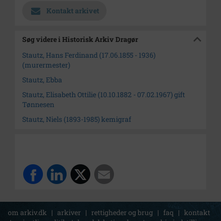
Kontakt arkivet
Søg videre i Historisk Arkiv Dragør
Stautz, Hans Ferdinand (17.06.1855 - 1936)
(murermester)
Stautz, Ebba
Stautz, Elisabeth Ottilie (10.10.1882 - 07.02.1967) gift
Tønnesen
Stautz, Niels (1893-1985) kemigraf
om arkiv.dk
|
arkiver
|
rettigheder og brug
|
faq
|
kontakt