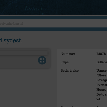
d sydøst.
Nummer
B1878
Type
Billede
Beskrivelse
Uanset
"Store
Løveg
I vens
Huset 
De to 
24.