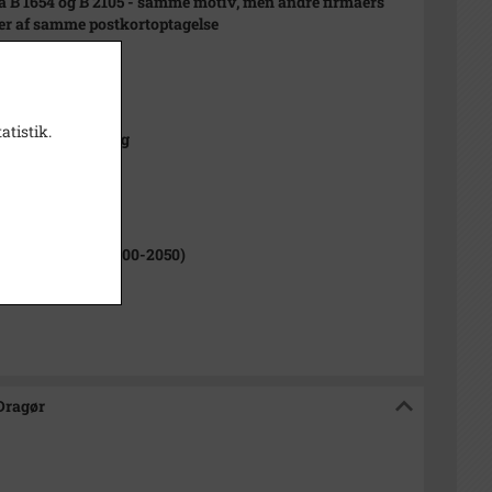
å B 1654 og B 2105 - samme motiv, men andre firmaers
r af samme postkortoptagelse
t
atistik.
ts affotografering
1000-2050)
Magleby Sogn (1000-2050)
isk Arkiv Dragør
 Dragør