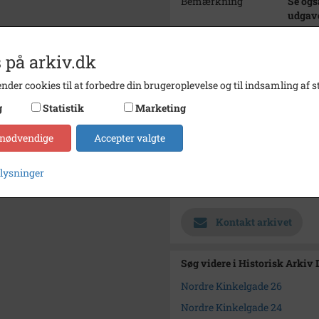
Bemærkning
Se ogs
udgave
Årstal
1905
 på arkiv.dk
Fotograf
Ukend
nder cookies til at forbedre din brugeroplevelse og til indsamling af st
Materiale
Arkive
g
Statistik
Marketing
Se på kort
 nødvendige
Accepter valgte
Type
Sogn (
Enhed
Store 
plysninger
Arkiv
Histor
Kontakt arkivet
Søg videre i Historisk Arkiv
Nordre Kinkelgade 26
Nordre Kinkelgade 24