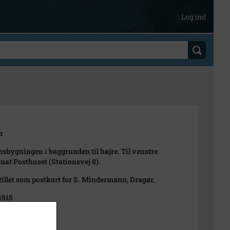
Log ind
r
nsbygningen i baggrunden til højre. Til venstre
nat Posthuset (Stationsvej 8).
illet som postkort for S. Mindermann, Dragør.
1915
10