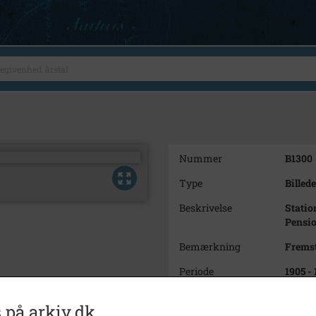
Nummer
B1300
Type
Billede
Beskrivelse
Statio
Pensio
Bemærkning
Fremst
Periode
1905 - 
Dateringsnote
Ca. 19
 på arkiv.dk