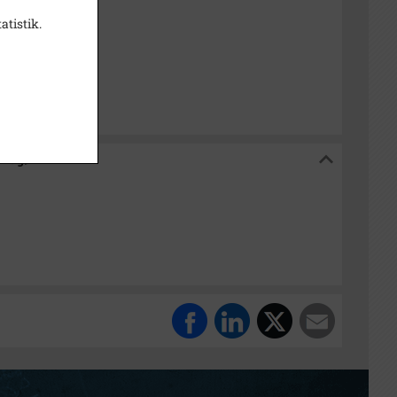
t
atistik.
isk Arkiv Dragør
 Dragør