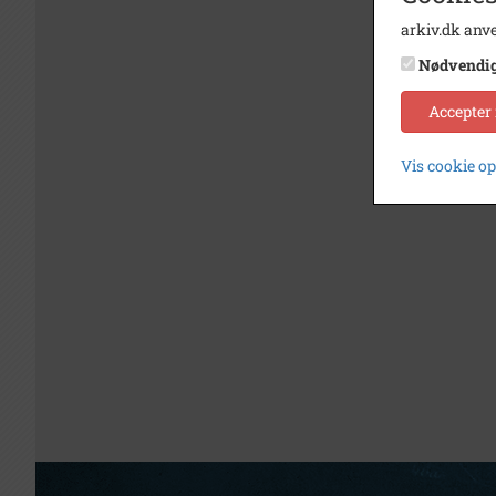
arkiv.dk anve
Nødvendi
Accepter
Vis cookie o