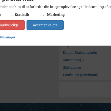
Fotograf
Ukend
nder cookies til at forbedre din brugeroplevelse og til indsamling af st
Se på kort
g
Statistik
Marketing
Arkiv
Histor
 nødvendige
Accepter valgte
Kontakt arkivet
plysninger
Søg videre i Historisk Arkiv
Dragør Stationsplads
Stationsvej 8
Stationsvej
Posthuset (pensionat)