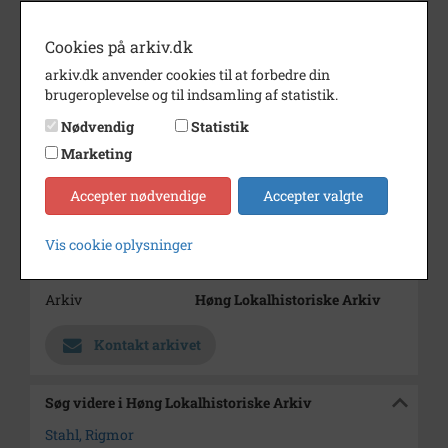
Cookies på arkiv.dk
også B-4049
arkiv.dk anvender cookies til at forbedre din
Årstal
1917
brugeroplevelse og til indsamling af statistik.
Dateringsnote
1917
Nødvendig
Statistik
Marketing
Fotograf
Johan Vilhelm Martin Stahl
Se på kort
Accepter nødvendige
Accepter valgte
Type
Sogn (1000-2050)
Vis cookie oplysninger
Enhed
Gierslev Sogn (1000-2050)
Arkiv
Høng Lokalhistoriske Arkiv
Kontakt arkivet
Søg videre i Høng Lokalhistoriske Arkiv
Stahl, Rigmor