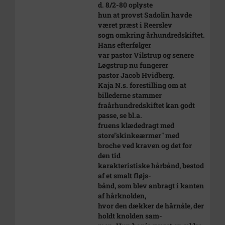
d. 8/2-80 oplyste
hun at provst Sadolin havde
været præst i Reerslev
sogn omkring århundredskiftet.
Hans efterfølger
var pastor Vilstrup og senere
Løgstrup nu fungerer
pastor Jacob Hvidberg.
Kaja N.s. forestilling om at
billederne stammer
fraårhundredskiftet kan godt
passe, se bl.a.
fruens klædedragt med
store"skinkeærmer" med
broche ved kraven og det for
den tid
karakteristiske hårbånd, bestod
af et smalt fløjs-
bånd, som blev anbragt i kanten
af hårknolden,
hvor den dækker de hårnåle, der
holdt knolden sam-