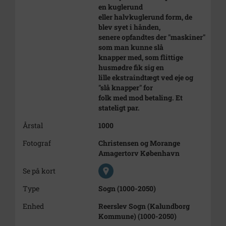
en kuglerund
eller halvkuglerund form, de
blev syet i hånden,
senere opfandtes der "maskiner"
som man kunne slå
knapper med, som flittige
husmødre fik sig en
lille ekstraindtægt ved eje og
"slå knapper" for
folk med mod betaling. Et
stateligt par.
Årstal
1000
Fotograf
Christensen og Morange
Amagertorv København
Se på kort
Type
Sogn (1000-2050)
Enhed
Reerslev Sogn (Kalundborg
Kommune) (1000-2050)