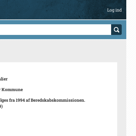
Log ind
lier
r Kommune
ølges fra 1994 af Beredskabskommissionen.
9)