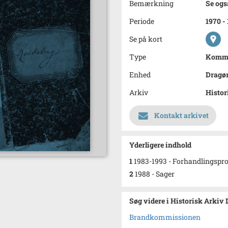
Bemærkning
Se ogs
Periode
1970 -
Se på kort
Type
Kommu
Enhed
Dragø
Arkiv
Histor
Kontakt arkivet
Yderligere indhold
1
1983-1993 - Forhandlingspro
2
1988 - Sager
Søg videre i Historisk Arkiv
Brandkommissionen