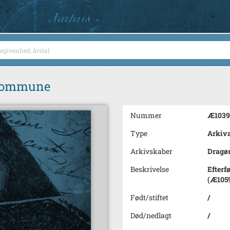
 Kommune
Nummer
Æ1039
Type
Arkiva
Arkivskaber
Dragø
Beskrivelse
Efterf
(Æ105
Født/stiftet
/
Død/nedlagt
/