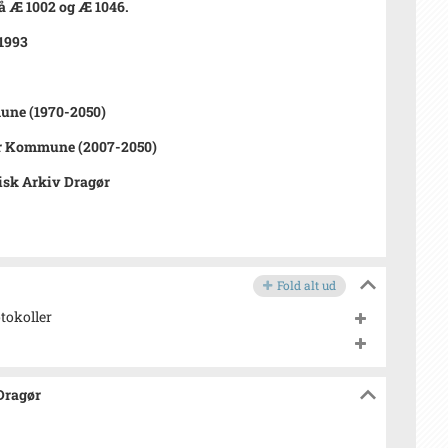
å Æ 1002 og Æ 1046.
 1993
ne (1970-2050)
r Kommune (2007-2050)
isk Arkiv Dragør
Fold alt ud
tokoller
 Dragør