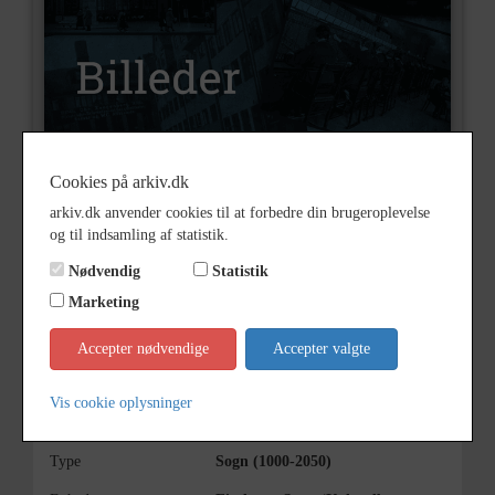
Cookies på arkiv.dk
Nummer
B3095
arkiv.dk anvender cookies til at forbedre din brugeroplevelse
Type
Billeder
og til indsamling af statistik.
Beskrivelse
Høng gymnasium.Studenter l972.
Nødvendig
Statistik
Marketing
Årstal
1972
Dateringsnote
1972
Accepter nødvendige
Accepter valgte
Fotograf
Ukendt
Vis cookie oplysninger
Se på kort
Type
Sogn (1000-2050)