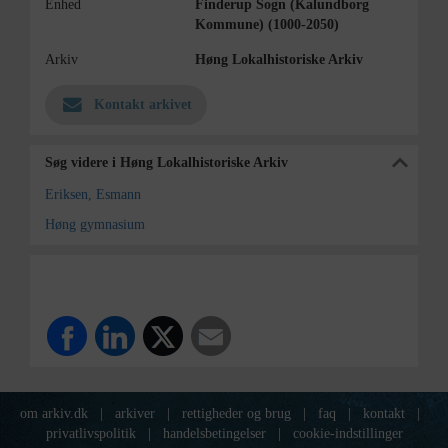
Enhed
Finderup Sogn (Kalundborg
Kommune) (1000-2050)
Arkiv
Høng Lokalhistoriske Arkiv
Kontakt arkivet
Søg videre i Høng Lokalhistoriske Arkiv
Eriksen, Esmann
Høng gymnasium
om arkiv.dk
|
arkiver
|
rettigheder og brug
|
faq
|
kontakt
|
privatlivspolitik
|
handelsbetingelser
|
cookie-indstillinger