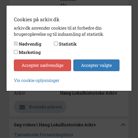
41a
Overgået til beboelse ca 1968
Cookies på arkiv.dk
Periode
1968 - 1969
arkiv.dk anvender cookies til at forbedre din
Dateringsnote
efter 1968
brugeroplevelse og til indsamling af statistik.
Fotograf
Ukendt
Nødvendig
Statistik
Marketing
Se på kort
Accepter nødvendige
Accepter valgte
Type
Sogn (1000-2050)
Enhed
Finderup Sogn (Kalundborg
Vis cookie oplysninger
Kommune) (1000-2050)
Arkiv
Høng Lokalhistoriske Arkiv
Kontakt arkivet
Søg videre i Høng Lokalhistoriske Arkiv
Tjørnelunde Forsamlingshus