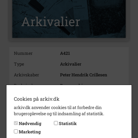
Nummer
A421
Type
Arkivalier
Arkivskaber
Peter Hendrik Crillesen
Beskrivelse
Personarkiv
Født/stiftet
1867
Cookies på arkiv.dk
Død/nedlagt
1938
arkiv.dk anvender cookies til at forbedre din
brugeroplevelse og til indsamling af statistik.
Årstal
1898
Nødvendig
Statistik
Se på kort
Marketing