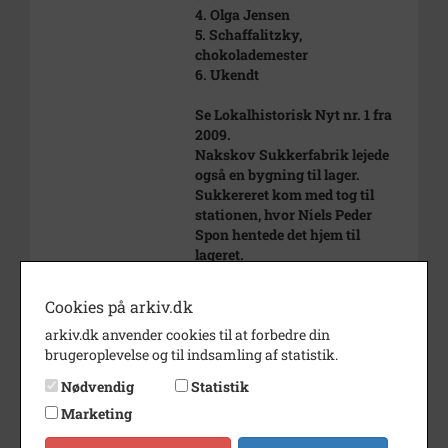
4. Olga Jensen
5. Schaffalitzky,
chokolademester
6. Ukendt
Se Lokalhistorisk Nyt nr. 1 fra
2009.
Nakskov Sukkerfabrik lejede
også en bygning til lager.
Sukkereret kom med tog til
stationen, hvor Niels Peder
Spon hentede det hjem til
lageret.
Niels Peder Spons kone havde
fiskeforretning i gården. Hun
Cookies på arkiv.dk
kørte også rundt og solgte fisk.
arkiv.dk anvender cookies til at forbedre din
Hun var en af de første kvinder,
brugeroplevelse og til indsamling af statistik.
hvis ikke den første, i Høng, der
fik kørekort.
Nødvendig
Statistik
Sønnen Erik Spon var i lære hos
Marketing
VP. Blev senere ingeniør og
konstruktør hos Tekno.