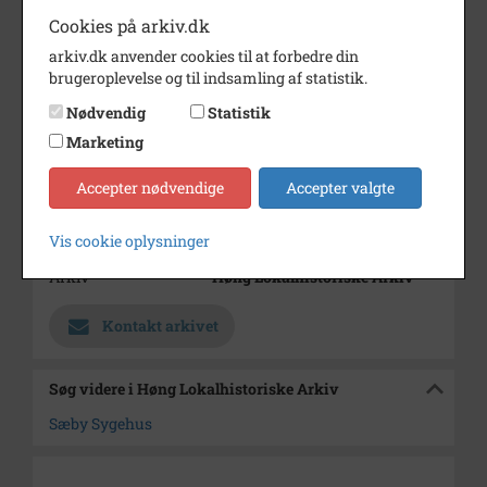
Dateringsnote
*
Cookies på arkiv.dk
Fotograf
H. Blytsgaard, Sorø
arkiv.dk anvender cookies til at forbedre din
Amtstidende
brugeroplevelse og til indsamling af statistik.
Størrelse
23x16
Nødvendig
Statistik
Se på kort
Marketing
Type
Sogn (1000-2050)
Accepter nødvendige
Accepter valgte
Enhed
Sæby Sogn (Kalundborg
Kommune) (1000-2050)
Vis cookie oplysninger
Arkiv
Høng Lokalhistoriske Arkiv
Kontakt arkivet
Søg videre i Høng Lokalhistoriske Arkiv
Sæby Sygehus