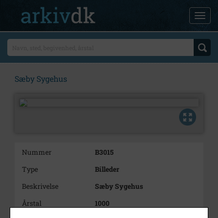
Sæby Sygehus
Nummer
B3015
Type
Billeder
Beskrivelse
Sæby Sygehus
Årstal
1000