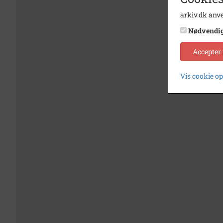
arkiv.dk anve
Nødvendi
Accepter
Vis cookie o