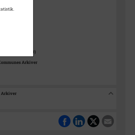
atistik.
t
1000-2050)
 Sogn (1000-2050)
Kommunes Arkiver
 Arkiver