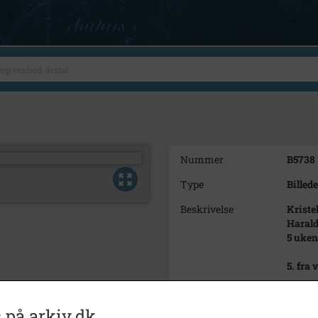
Nummer
B5738
Type
Billede
Beskrivelse
Kristel
Harald
5 uken
5. fra
Årstal
1917
 på arkiv.dk
Dateringsnote
1917