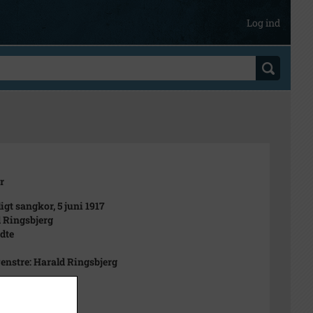
Log ind
r
igt sangkor, 5 juni 1917
 Ringsbjerg
dte
 venstre: Harald Ringsbjerg