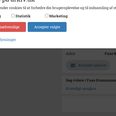
nder cookies til at forbedre din brugeroplevelse og til indsamling af st
Fotograf
Ukend
g
Statistik
Marketing
Størrelse
8 x 11
Se på kort
 nødvendige
Accepter valgte
Type
Sogn (
plysninger
Enhed
Haslev
Arkiv
Faxe 
Kontakt arkivet
Søg videre i Faxe Kommunes
Kristeligt sangkor