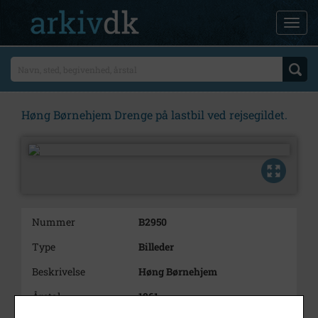
Høng Børnehjem Drenge på lastbil ved rejsegildet.
Nummer
B2950
Type
Billeder
Beskrivelse
Høng Børnehjem
Årstal
1961