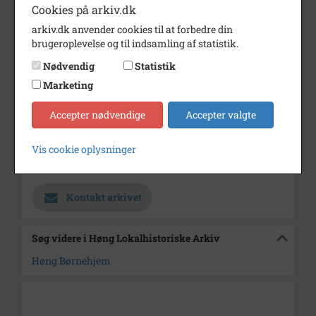
Dateringsnote
september 1961
Cookies på arkiv.dk
Fotograf
Nørby
arkiv.dk anvender cookies til at forbedre din
brugeroplevelse og til indsamling af statistik.
Størrelse
11x16
Nødvendig
Statistik
Se på kort
Marketing
Type
Sogn (1000-2050)
Accepter nødvendige
Accepter valgte
Enhed
Finderup Sogn (Kalundborg
Kommune) (1000-2050)
Vis cookie oplysninger
Arkiv
Høng Lokalhistoriske Arkiv
Kontakt arkivet
Søg videre i Høng Lokalhistoriske Arkiv
Høng Børnehjem