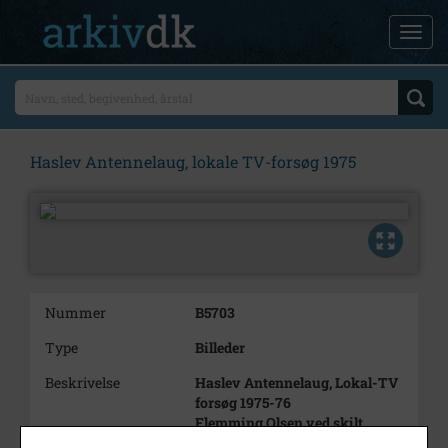
Haslev Antennelaug, lokale TV-forsøg 1975
Nummer
B5703
Type
Billeder
Beskrivelse
Haslev Antennelaug, Lokal-TV
forsøg 1975-76
Flemming Olsen ved skilt