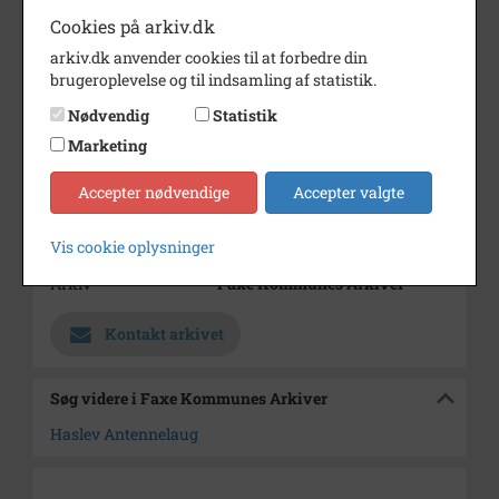
Periode
1975 - 1976
Cookies på arkiv.dk
Dateringsnote
1975-76
arkiv.dk anvender cookies til at forbedre din
brugeroplevelse og til indsamling af statistik.
Fotograf
Torben Søborg
Nødvendig
Statistik
Størrelse
8,5 x 13
Marketing
Se på kort
Accepter nødvendige
Accepter valgte
Type
Sogn (1000-2050)
Enhed
Haslev Sogn (1000-2050)
Vis cookie oplysninger
Arkiv
Faxe Kommunes Arkiver
Kontakt arkivet
Søg videre i Faxe Kommunes Arkiver
Haslev Antennelaug