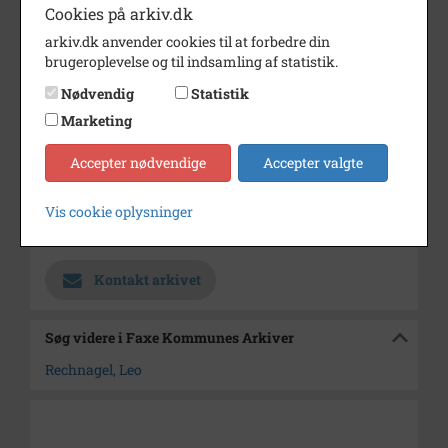
Cookies på arkiv.dk
Dateringsnote
1920
arkiv.dk anvender cookies til at forbedre din
Fotograf
Ukendt
brugeroplevelse og til indsamling af statistik.
Nødvendig
Statistik
Størrelse
5 x 7,5
Marketing
Se på kort
Accepter nødvendige
Accepter valgte
Type
Sogn (1000-2050)
Enhed
Haslev Sogn (1000-2050)
Vis cookie oplysninger
Arkiv
Faxe Kommunes Arkiver
Kontakt arkivet
Søg videre i Faxe Kommunes Arkiver
Rechnagel, Leo