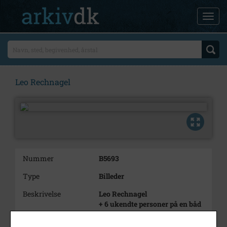
Leo Rechnagel
Nummer
B5693
Type
Billeder
Beskrivelse
Leo Rechnagel
+ 6 ukendte personer på en båd
Periode
1900 - 1940