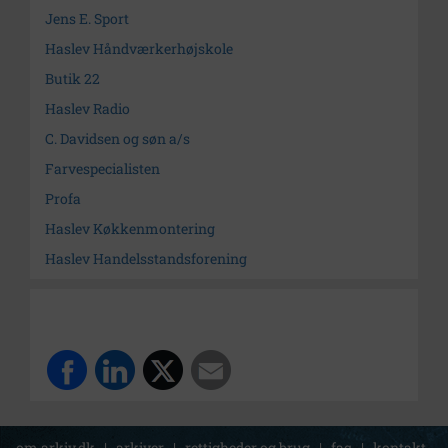
Jens E. Sport
Haslev Håndværkerhøjskole
Butik 22
Haslev Radio
C. Davidsen og søn a/s
Farvespecialisten
Profa
Haslev Køkkenmontering
Haslev Handelsstandsforening
om arkiv.dk
|
arkiver
|
rettigheder og brug
|
faq
|
kontakt