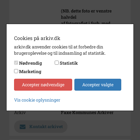
(NB. dette foto er venstre
halvdel
af fotografiet i forb. med
jubilæet,
højre halvdel er B-17162)
Cookies på arkiv.dk
arkiv.dk anvender cookies til at forbedre din
Årstal
1928
brugeroplevelse og til indsamling af statistik.
Dateringsnote
1928
Nødvendig
Statistik
Fotograf
Ukendt
Marketing
Se på kort
Accepter nødvendige
Accepter valgte
Type
Sogn (1000-2050)
Vis cookie oplysninger
Enhed
Teestrup Sogn (1000-2050)
Arkiv
Faxe Kommunes Arkiver
Kontakt arkivet