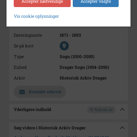
Accepter nødvendige
Accepter valgte
Susanne Hansen.
Gift med Caroline Birgitte
Margrethe Schmidt i 1872
Vis cookie oplysninger
Periode
1871 - 1893
Dateringsnote
1871 - 1893
Se på kort
Type
Sogn (1000-2050)
Enhed
Dragør Sogn (1954-2050)
Arkiv
Historisk Arkiv Dragør
Kontakt arkivet
Yderligere indhold
Fold alt ud
Søg videre i Historisk Arkiv Dragør