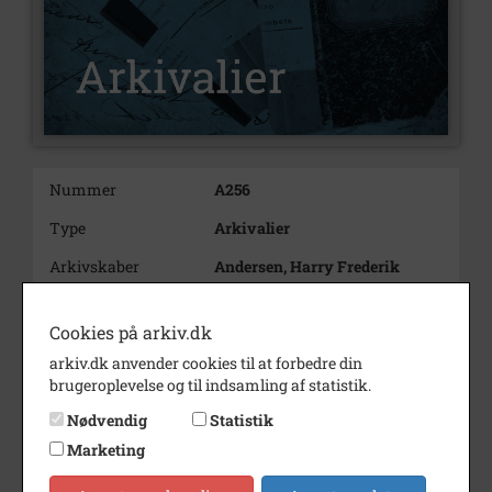
Nummer
A256
Type
Arkivalier
Arkivskaber
Andersen, Harry Frederik
Waldemar
Beskrivelse
Lods
Cookies på arkiv.dk
Harry Andersen
arkiv.dk anvender cookies til at forbedre din
Dragør
brugeroplevelse og til indsamling af statistik.
Bemærkning
Ansat ved Dragør Lodseri fra
Nødvendig
Statistik
den 1. december
Marketing
1870.
Søn af John Andersen og