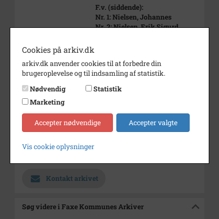
F.v. (siddende):
Nr. 1: Nielsen, Johannes
Nr. 2: Nielsen, Erik Sigurd
Heilmann
Cookies på arkiv.dk
Periode
1923 - 1925
arkiv.dk anvender cookies til at forbedre din
Dateringsnote
1923 - 1925
brugeroplevelse og til indsamling af statistik.
Fotograf
Ukendt
Nødvendig
Statistik
Marketing
Se på kort
Type
Kommune (1970-2050)
Accepter nødvendige
Accepter valgte
Enhed
Faxe Kommune (2007-2050)
Vis cookie oplysninger
Arkiv
Faxe Kommunes Arkiver
Kontakt arkivet
Søg videre i Faxe Kommunes Arkiver