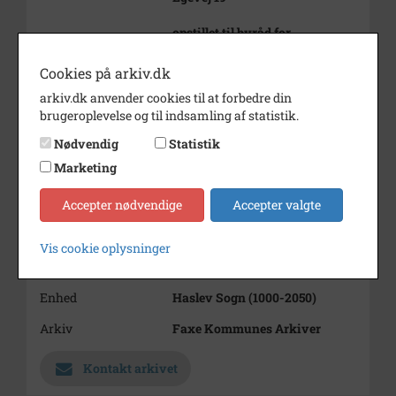
opstillet til byråd for
konservative
Cookies på arkiv.dk
Periode
1970 - 1990
arkiv.dk anvender cookies til at forbedre din
Dateringsnote
1970-1990
brugeroplevelse og til indsamling af statistik.
Fotograf
Ukendt
Nødvendig
Statistik
Marketing
Størrelse
7x6
Accepter nødvendige
Accepter valgte
Materiale
s/h positiv
Se på kort
Vis cookie oplysninger
Type
Sogn (1000-2050)
Enhed
Haslev Sogn (1000-2050)
Arkiv
Faxe Kommunes Arkiver
Kontakt arkivet