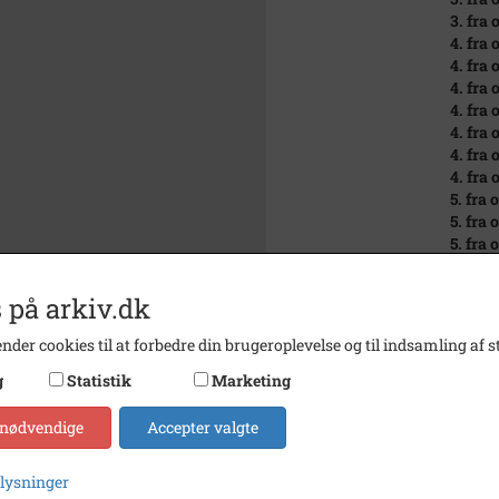
3. fra 
4. fra
4. fra
4. fra 
4. fra 
4. fra
4. fra
4. fra 
5. fra
5. fra 
5. fra 
5. fra 
5. fra 
 på arkiv.dk
5. fra
5. fra 
nder cookies til at forbedre din brugeroplevelse og til indsamling af st
5. fra 
g
Statistik
Marketing
Årstal
1939
 nødvendige
Accepter valgte
Dateringsnote
1939
Fotograf
Ukend
plysninger