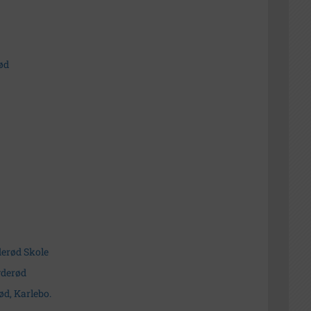
ød
derød Skole
vderød
ød, Karlebo.