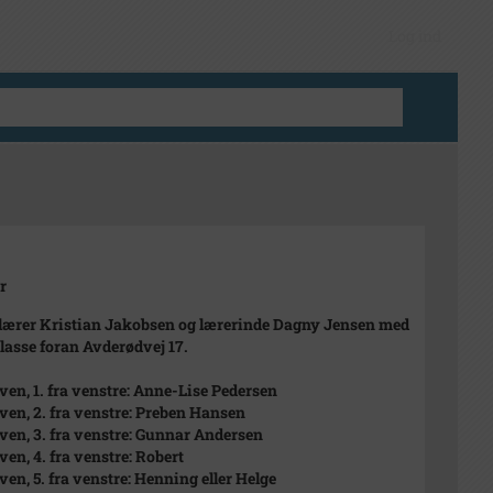
Log ind
r
lærer Kristian Jakobsen og lærerinde Dagny Jensen med
lasse foran Avderødvej 17.
 oven, 1. fra venstre: Anne-Lise Pedersen
 oven, 2. fra venstre: Preben Hansen
 oven, 3. fra venstre: Gunnar Andersen
oven, 4. fra venstre: Robert
oven, 5. fra venstre: Henning eller Helge