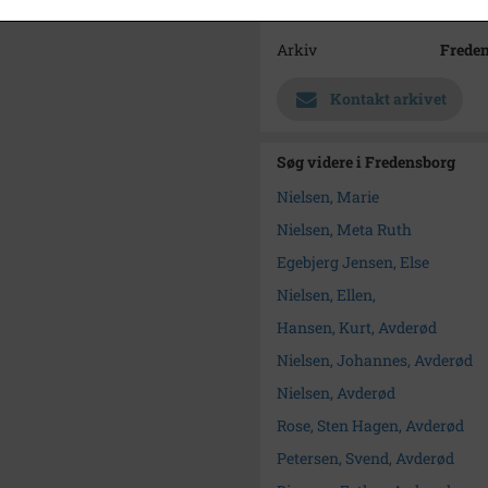
Størrelse
10 x 15
Arkiv
Frede
Kontakt arkivet
Søg videre i Fredensborg
Nielsen, Marie
Nielsen, Meta Ruth
Egebjerg Jensen, Else
Nielsen, Ellen,
Hansen, Kurt, Avderød
Nielsen, Johannes, Avderød
Nielsen, Avderød
Rose, Sten Hagen, Avderød
Petersen, Svend, Avderød