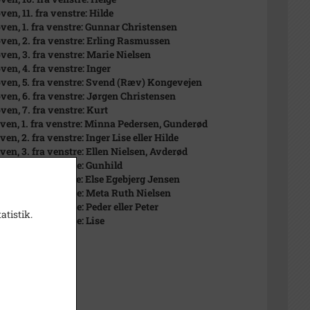
oven, 11. fra venstre: Hilde
 oven, 1. fra venstre: Gunnar Christensen
 oven, 2. fra venstre: Erling Rasmussen
oven, 3. fra venstre: Marie Nielsen
oven, 4. fra venstre: Inger
 oven, 5. fra venstre: Svend (Ræv) Kongevejen
 oven, 6. fra venstre: Jørgen Christensen
oven, 7. fra venstre: Kurt
 oven, 1. fra venstre: Minna Pedersen, Gunderød
oven, 2. fra venstre: Inger Lise eller Hilde
oven, 3. fra venstre: Ellen Nielsen, Avderød
oven, 4. fra venstre: Gunhild
oven, 5. fra venstre: Else Egebjerg Jensen
 oven, 6. fra venstre: Meta Ruth Nielsen
oven, 7. fra venstre: Peder eller Peter
atistik.
oven, 8. fra venstre: Lise
t