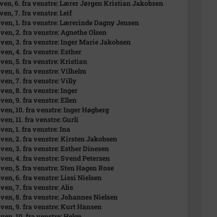
 oven, 6. fra venstre: Lærer Jørgen Kristian Jakobsen
oven, 7. fra venstre: Leif
 oven, 1. fra venstre: Lærerinde Dagny Jensen
oven, 2. fra venstre: Agnethe Olsen
 oven, 3. fra venstre: Inger Marie Jakobsen
oven, 4. fra venstre: Esther
oven, 5. fra venstre: Kristian
oven, 6. fra venstre: Vilhelm
oven, 7. fra venstre: Villy
oven, 8. fra venstre: Inger
oven, 9. fra venstre: Ellen
oven, 10. fra venstre: Inger Høgberg
oven, 11. fra venstre: Gurli
oven, 1. fra venstre: Ina
 oven, 2. fra venstre: Kirsten Jakobsen
oven, 3. fra venstre: Esther Dinesen
 oven, 4. fra venstre: Svend Petersen
 oven, 5. fra venstre: Sten Hagen Rose
oven, 6. fra venstre: Lissi Nielsen
oven, 7. fra venstre: Alis
 oven, 8. fra venstre: Johannes Nielsen
 oven, 9. fra venstre: Kurt Hansen
oven, 10. fra venstre: Helge