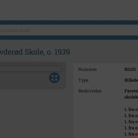
vderød Skole, o. 1939
Nummer
B1125
Type
Billede
Beskrivelse
Første
skolek
1. fra
1. fra
1. fra
1. fra 
1. fra 