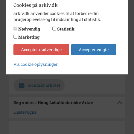
Årstal
1918
Cookies på arkiv.dk
arkiv.dk anvender cookies til at forbedre din
Dateringsnote
1918
brugeroplevelse og til indsamling af statistik.
Fotograf
Jens Hansen
Nødvendig
Statistik
Se på kort
Marketing
Type
Sogn (1000-2050)
Accepter nødvendige
Accepter valgte
Enhed
Finderup Sogn (Kalundborg
Kommune) (1000-2050)
Vis cookie oplysninger
Arkiv
Høng Lokalhistoriske Arkiv
Kontakt arkivet
Søg videre i Høng Lokalhistoriske Arkiv
Hestevogne