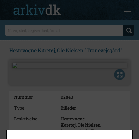
Hestevogne Køretøj, Ole Nielsen "Tranevejsgård"
Nummer
B2843
Type
Billeder
Beskrivelse
Hestevogne
Køretøj, Ole Nielsen
"Tranevejsgård"