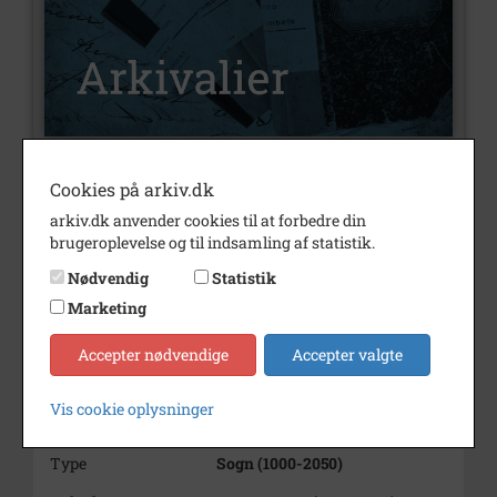
Cookies på arkiv.dk
Nummer
A165
arkiv.dk anvender cookies til at forbedre din
Type
Arkivalier
brugeroplevelse og til indsamling af statistik.
Arkivskaber
Dragør Vikingeklub
Nødvendig
Statistik
Marketing
Beskrivelse
Dragør Vikingeklub
Periode
1944 - 1946
Accepter nødvendige
Accepter valgte
Dateringsnote
1944-1946
Vis cookie oplysninger
Se på kort
Type
Sogn (1000-2050)