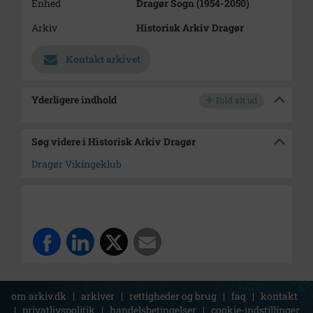
Enhed
Dragør Sogn (1954-2050)
Arkiv
Historisk Arkiv Dragør
Kontakt arkivet
Yderligere indhold
Fold alt ud
Søg videre i Historisk Arkiv Dragør
Dragør Vikingeklub
om arkiv.dk
|
arkiver
|
rettigheder og brug
|
faq
|
kontakt
|
privatlivspolitik
|
handelsbetingelser
|
cookie-indstillinger