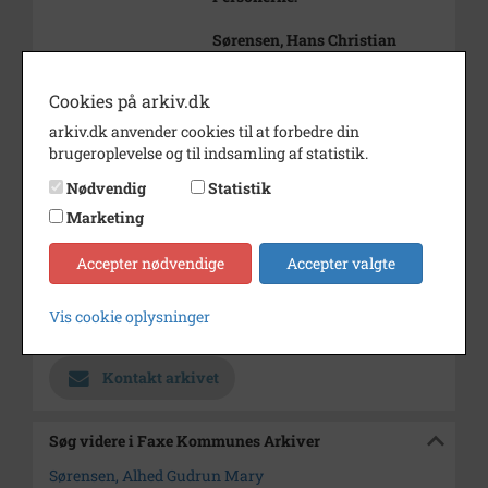
Sørensen, Hans Christian
Sørensen, Alhed Gudrun Mary
Cookies på arkiv.dk
Periode
1917 - 1918
arkiv.dk anvender cookies til at forbedre din
Dateringsnote
1917-1918
brugeroplevelse og til indsamling af statistik.
Fotograf
Ukendt
Nødvendig
Statistik
Se på kort
Marketing
Type
Sogn (1000-2050)
Accepter nødvendige
Accepter valgte
Enhed
Haslev Sogn (1000-2050)
Vis cookie oplysninger
Arkiv
Faxe Kommunes Arkiver
Kontakt arkivet
Søg videre i Faxe Kommunes Arkiver
Sørensen, Alhed Gudrun Mary