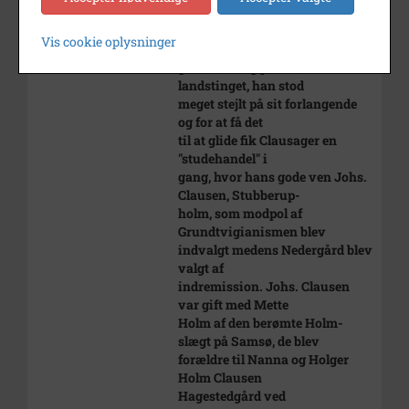
at"indremission" inden for
Venstre i Holbæk amt, var så
Vis cookie oplysninger
stærk, at de kunne
gøre fordring på et mandat i
landstinget, han stod
meget stejlt på sit forlangende
og for at få det
til at glide fik Clausager en
"studehandel" i
gang, hvor hans gode ven Johs.
Clausen, Stubberup-
holm, som modpol af
Grundtvigianismen blev
indvalgt medens Nedergård blev
valgt af
indremission. Johs. Clausen
var gift med Mette
Holm af den berømte Holm-
slægt på Samsø, de blev
forældre til Nanna og Holger
Holm Clausen
Hagestedgård ved