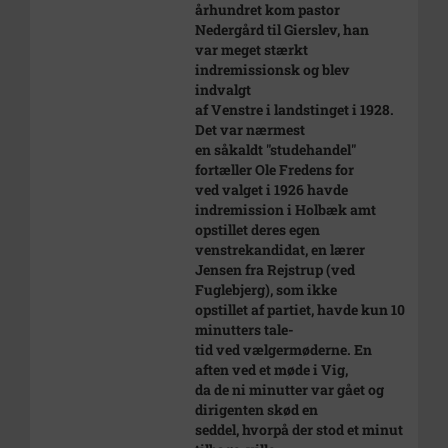
århundret kom pastor
Nedergård til Gierslev, han
var meget stærkt
indremissionsk og blev
indvalgt
af Venstre i landstinget i 1928.
Det var nærmest
en såkaldt "studehandel"
fortæller Ole Fredens for
ved valget i 1926 havde
indremission i Holbæk amt
opstillet deres egen
venstrekandidat, en lærer
Jensen fra Rejstrup (ved
Fuglebjerg), som ikke
opstillet af partiet, havde kun 10
minutters tale-
tid ved vælgermøderne. En
aften ved et møde i Vig,
da de ni minutter var gået og
dirigenten skød en
seddel, hvorpå der stod et minut