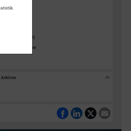
sitiv
atistik.
1000-2050)
 Sogn (1000-2050)
Kommunes Arkiver
 Arkiver