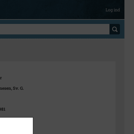
Log ind
r
esen, Sv. G.
981
arsen Foto