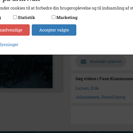
Materiale
s/h po
nder cookies til at forbedre din brugeroplevelse og til indsamling af st
Se på kort
g
Statistik
Marketing
Type
Sogn (
 nødvendige
Accepter valgte
Enhed
Haslev
plysninger
Arkiv
Faxe 
Kontakt arkivet
Søg videre i Faxe Kommunes
Larsen, Erik
Johannesen, Svend Georg