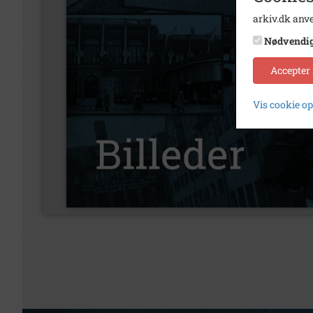
arkiv.dk anve
Nødvendi
Accepter
Vis cookie o