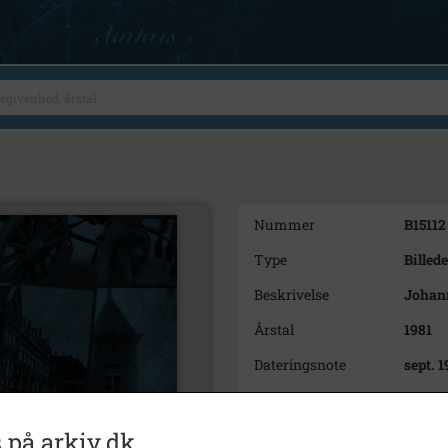
Nummer
B15112
Type
Billede
Beskrivelse
Johann
Årstal
1981
Dateringsnote
sept. 1
Fotograf
Erik L
Størrelse
7,5x5,5
 på arkiv.dk