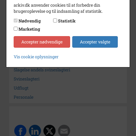
arkiv.dk anvender cookies til at forbedre din
Dateringsnote
1950'erne?
brugeroplevelse og til indsamling af statistik.
Fotograf
Atelier Gilbert, Valby
Nødvendig
Statistik
Arkiv
Slagelse Stads- og Lokalarkiv
Marketing
Accepter nødvendige
Accepter valgte
Kontakt arkivet
Vis cookie oplysninger
Søg videre i Slagelse Stads- og Lokalarkiv
Slagelse andels svineslagteri
Svineslagteri
Udflugt
Personale