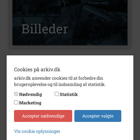
Nummer
B14995
Cookies på arkiv.dk
Type
Billeder
arkiv.dk anvender cookies til at forbedre din
Beskrivelse
Ekspeditionssekretær
brugeroplevelse og til indsamling af statistik.
Claus Frederiksen
Nødvendig
Statistik
Bellisvej 12
Marketing
Periode
1970 - 1990
Accepter nødvendige
Accepter valgte
Dateringsnote
1970-1990
Fotograf
Orla Høegh
Vis cookie oplysninger
Størrelse
20x15