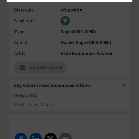
Materiale
s/h positiv
Se på kort
Type
Sogn (1000-2050)
Enhed
Haslev Sogn (1000-2050)
Arkiv
Faxe Kommunes Arkiver
Kontakt arkivet
Søg videre i Faxe Kommunes Arkiver
Høegh, Orla
Frederiksen, Claus