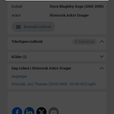
Enhed
Store Magleby Sogn (1000-2050)
Arkiv
Historisk Arkiv Dragør
Kontakt arkivet
Yderligere indhold
Fold alt ud
Kilder (1)
Søg videre i Historisk Arkiv Dragør
Dagbøger
Schmidt, Jan Theisen (29.03.1868 - 03.08.1911) ugift