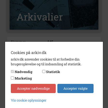
Nummer
A45
Type
Arkivalier
Cookies på arkiv.dk
Arkivskaber
Jan Theisen Schmidt
arkiv.dk anvender cookies til at forbedre din
brugeroplevelse og til indsamling af statistik.
Beskrivelse
Personarkiv
Nødvendig
Statistik
Bemærkning
JTS var søn af Theis
Marketing
Christiansen Schmidt
Accepter nødvendige
Accepter valgte
Periode
1903 - 1905
Se på kort
Vis cookie oplysninger
Type
Sogn (1000-2050)