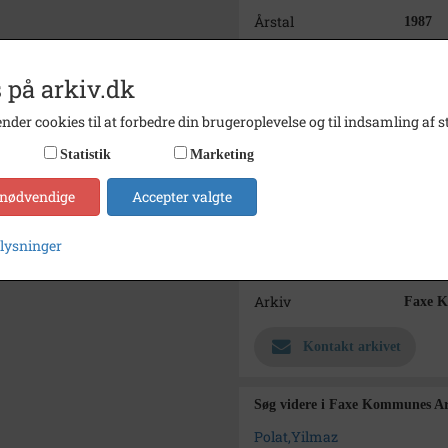
Årstal
1987
Dateringsnote
okt. 19
 på arkiv.dk
Fotograf
Yilmaz
nder cookies til at forbedre din brugeroplevelse og til indsamling af st
Størrelse
24x18
Statistik
Marketing
Materiale
s/h pos
 nødvendige
Accepter valgte
Se på kort
Type
Sogn (
plysninger
Enhed
Haslev
Arkiv
Faxe K
Kontakt arkivet
Søg videre i Faxe Kommunes Ar
Polat,Yilmaz