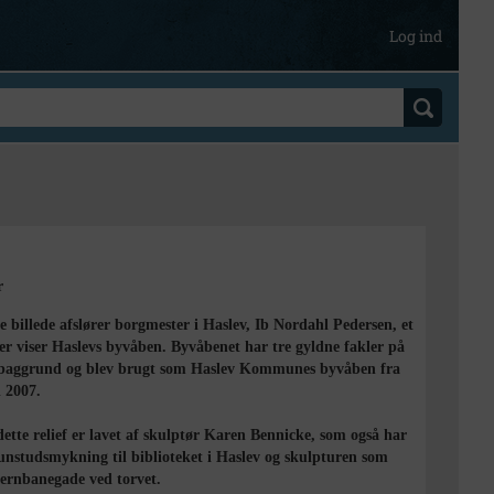
Log ind
r
e billede afslører borgmester i Haslev, Ib Nordahl Pedersen, et
der viser Haslevs byvåben. Byvåbenet har tre gyldne fakler på
 baggrund og blev brugt som Haslev Kommunes byvåben fra
l 2007.
ette relief er lavet af skulptør Karen Bennicke, som også har
unstudsmykning til biblioteket i Haslev og skulpturen som
Jernbanegade ved torvet.