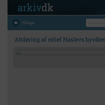
Tilbage
Afsløring af relief Haslevs byvå