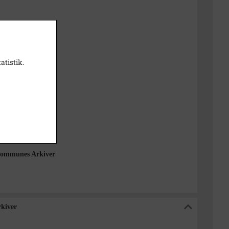
87
 Polat
atistik.
itiv
1000-2050)
 Sogn (1000-2050)
ommunes Arkiver
kiver