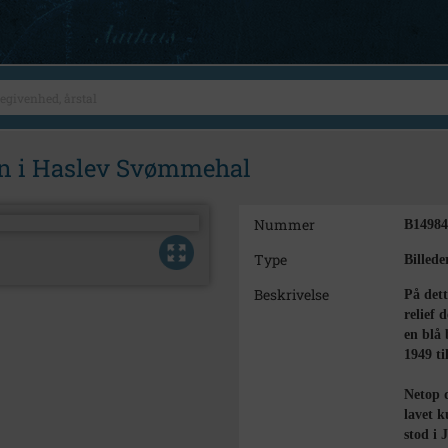
ben i Haslev Svømmehal
Nummer
B14984
Type
Billede
Beskrivelse
På dett
relief 
en blå
1949 ti
Netop d
lavet k
stod i 