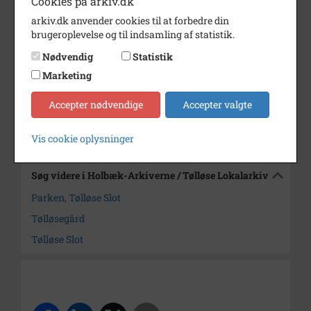
Cookies på arkiv.dk
Dateringsnote
1979
arkiv.dk anvender cookies til at forbedre din
brugeroplevelse og til indsamling af statistik.
Fotograf
Ukendt
Nødvendig
Statistik
Størrelse
12,5 x 17,5
Marketing
Arkiv
Holbæk-Arkiverne / Tølløse
Lokalarkiv
Accepter nødvendige
Accepter valgte
Kontakt arkivet
Vis cookie oplysninger
Søg videre i Holbæk-Arkiverne / Tølløse Lokalarkiv
Parken, Tølløse Slot
Tølløsegård
Tølløse Slot