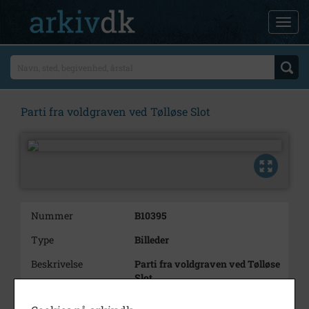
Parti fra voldgraven ved Tølløse Slot
Nummer
B10395
Type
Billeder
Beskrivelse
Parti fra voldgraven ved Tølløse
Slot
Årstal
1979