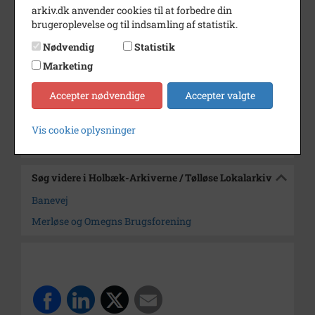
arkiv.dk anvender cookies til at forbedre din
Dateringsnote
udateret
brugeroplevelse og til indsamling af statistik.
Fotograf
Ukendt
Nødvendig
Statistik
Marketing
Størrelse
18,3 x 29,5
Arkiv
Holbæk-Arkiverne / Tølløse
Accepter nødvendige
Accepter valgte
Lokalarkiv
Vis cookie oplysninger
Kontakt arkivet
Søg videre i Holbæk-Arkiverne / Tølløse Lokalarkiv
Banevej
Merløse og Omegns Brugsforening